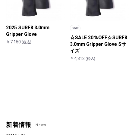
2025 SURF8 3.0mm
Sale
Gripper Glove
☆SALE 20％OFF☆SURF8
￥7,150
(税込)
3.0mm Gripper Glove Sサ
イズ
￥4,312
(税込)
新着情報
News