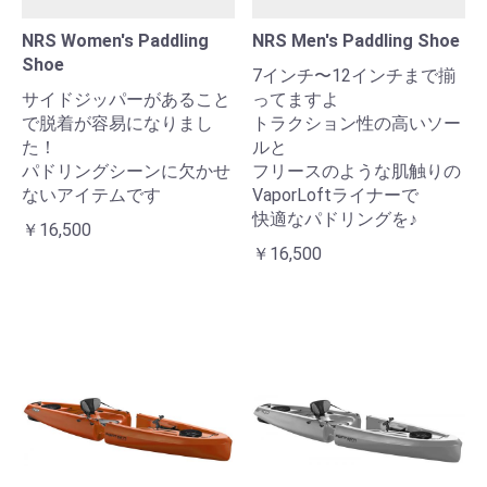
NRS Women's Paddling
NRS Men's Paddling Shoe
Shoe
7インチ〜12インチまで揃
お買い物を続ける
カートへ進む
サイドジッパーがあること
ってますよ
で脱着が容易になりまし
トラクション性の高いソー
た！
ルと
パドリングシーンに欠かせ
フリースのような肌触りの
ないアイテムです
VaporLoftライナーで
快適なパドリングを♪
￥16,500
￥16,500