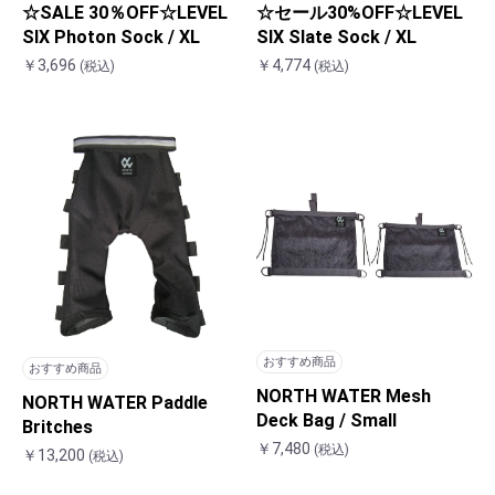
☆SALE 30％OFF☆LEVEL
☆セール30%OFF☆LEVEL
SIX Photon Sock / XL
SIX Slate Sock / XL
￥3,696
￥4,774
(税込)
(税込)
おすすめ商品
おすすめ商品
NORTH WATER Mesh
NORTH WATER Paddle
Deck Bag / Small
Britches
￥7,480
(税込)
￥13,200
(税込)