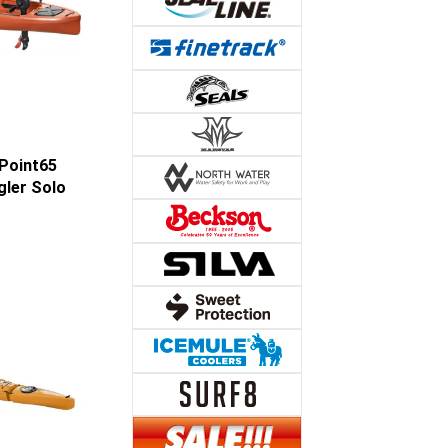
oint65
gler Solo