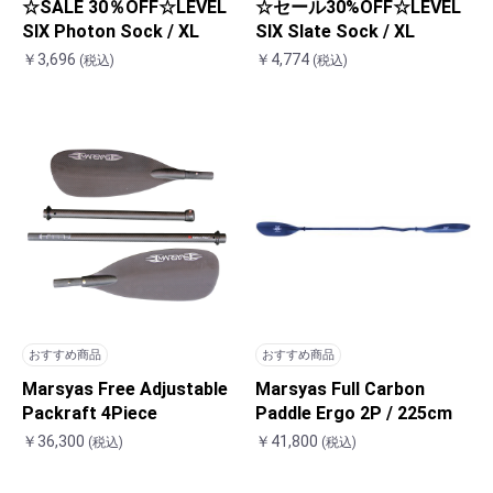
☆SALE 30％OFF☆LEVEL
☆セール30%OFF☆LEVEL
SIX Photon Sock / XL
SIX Slate Sock / XL
￥3,696
￥4,774
(税込)
(税込)
おすすめ商品
おすすめ商品
Marsyas Free Adjustable
Marsyas Full Carbon
Packraft 4Piece
Paddle Ergo 2P / 225cm
￥36,300
￥41,800
(税込)
(税込)