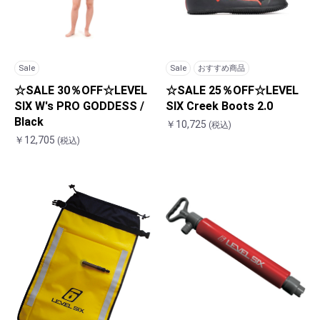
Sale
Sale
おすすめ商品
☆SALE 30％OFF☆LEVEL
☆SALE 25％OFF☆LEVEL
SIX W's PRO GODDESS /
SIX Creek Boots 2.0
Black
￥10,725
(税込)
￥12,705
(税込)