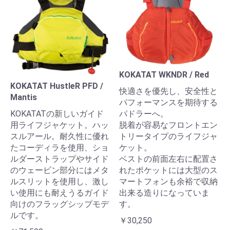
KOKATAT WKNDR / Red
KOKATAT HustleR PFD /
快適さを優先し、安全性と
Mantis
パフォーマンスを期待する
KOKATATの新しいガイド
パドラーへ。
用ライフジャケット。ハッ
脱着が容易なフロントエン
スルアール。耐久性に優れ
トリータイプのライフジャ
たコーディラを使用、ショ
ケット。
ルダーストラップやサイド
ベストの前面左右に配置さ
のウェービン部分にはメタ
れたポケットには大型のス
ルスリットを使用し、激し
マートフォンも余裕で収納
い使用にも耐えうるガイド
出来る造りになっていま
向けのフラッグシップモデ
す。
ルです。
￥30,250