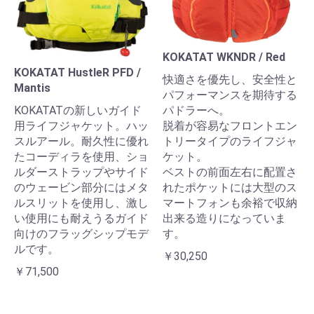
KOKATAT WKNDR / Red
KOKATAT HustleR PFD /
快適さを優先し、安全性と
Mantis
パフォーマンスを期待する
KOKATATの新しいガイド
パドラーへ。
用ライフジャケット。ハッ
脱着が容易なフロントエン
スルアール。耐久性に優れ
トリータイプのライフジャ
たコーディラを使用、ショ
ケット。
ルダーストラップやサイド
ベストの前面左右に配置さ
のウェービン部分にはメタ
れたポケットには大型のス
ルスリットを使用し、激し
マートフォンも余裕で収納
い使用にも耐えうるガイド
出来る造りになっていま
向けのフラッグシップモデ
す。
ルです。
￥30,250
￥71,500