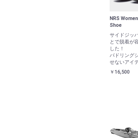
NRS Women'
Shoe
サイドジッ
とで脱着が
した！
パドリング
せないアイ
￥16,500