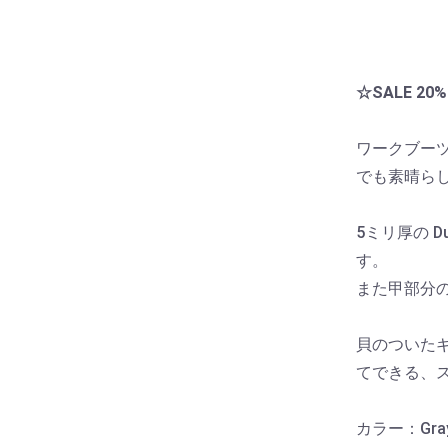
☆SALE 2
ワークブーツ
でも素晴ら
5ミリ厚の 
す。
また甲部分
貝のついた
てできる、
カラー：Gray 