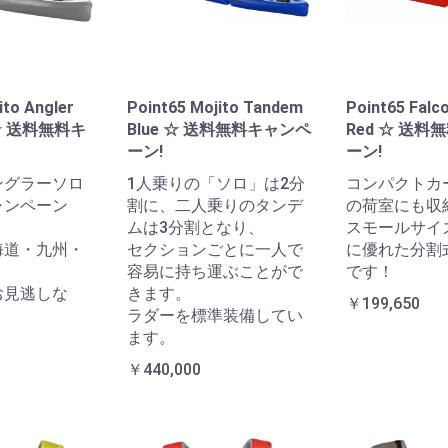
ito Angler
Point65 Mojito Tandem
Point65 Falc
y ☆ 送料無料キ
Blue ☆ 送料無料キャンペ
Red ☆ 送
ーン!
ーン!
ングラーソロ
1人乗りの「ソロ」は2分
コンパクトカ
ャンペーン
割に、二人乗りのタンデ
の荷室にも収
ムは3分割となり、
スモールサイ
海道・九州・
セクションごとに一人で
に優れた分割
容易に持ち運ぶことがで
です！
お見逃しな
きます。
￥199,650
ラダーを標準装備してい
ます。
￥440,000