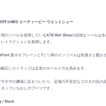
0%OFF☆NRS エーティービー ウエットシュー
用のソールを使用しているATB Wet Shoeの頑強なソールは
しいトラクションを発揮します。
DuPont 製ネオプレーンと7ミリ厚のインソールは快適さと暖か
の幅広いストラップは足首のホールド力を高めます。
ギザギザの磯場に足をついたり、足場の不安定なゴロタの浜の
スタッフいちおしのブーツです。
/ Black