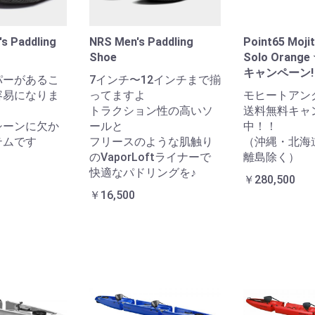
s Paddling
NRS Men's Paddling
Point65 Moji
Shoe
Solo Orang
キャンペーン!
パーがあるこ
7インチ〜12インチまで揃
容易になりま
ってますよ
モヒートアン
トラクション性の高いソ
送料無料キャ
シーンに欠か
ールと
中！！
テムです
フリースのような肌触り
（沖縄・北海
のVaporLoftライナーで
離島除く）
快適なパドリングを♪
￥280,500
￥16,500