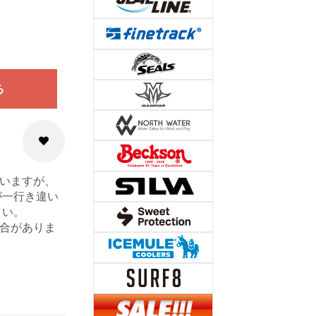
る
ていますが、
が一行き違い
さい。
場合がありま